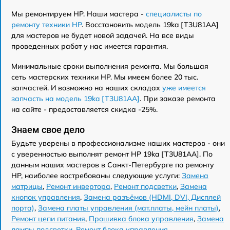
Мы ремонтируем HP. Наши мастера -
специалисты по
ремонту техники HP
. Восстановить модель 19ka [T3U81AA]
для мастеров не будет новой задачей. На все виды
проведенных работ у нас имеется гарантия.
Минимальные сроки выполнения ремонта. Мы большая
сеть мастерских техники HP. Мы имеем более 20 тыс.
запчастей. И возможно на наших складах
уже имеется
запчасть на модель 19ka [T3U81AA]
. При заказе ремонта
на сайте - предоставляется скидка -25%.
Знаем свое дело
Будьте уверены в профессионализме наших мастеров - они
с уверенностью выполнят ремонт HP 19ka [T3U81AA]. По
данным наших мастеров в Санкт-Петербурге по ремонту
HP, наиболее востребованы следующие услуги:
Замена
матрицы
,
Ремонт инвертора
,
Ремонт подсветки
,
Замена
кнопок управления
,
Замена разъёмов (HDMI, DVI, Дисплей
порта)
,
Замена платы управления (мат.платы, мейн платы)
,
Ремонт цепи питания
,
Прошивка блока управления
,
Замена
лампы подсветки
,
Ремонт блока управления
.