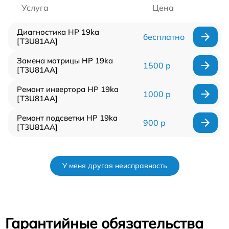
Услуга
Цена
Диагностика HP 19ka
бесплатно
[T3U81AA]
Замена матрицы HP 19ka
1500 р
[T3U81AA]
Ремонт инвертора HP 19ka
1000 р
[T3U81AA]
Ремонт подсветки HP 19ka
900 р
[T3U81AA]
У меня другая неисправность
Гарантийные обязательства