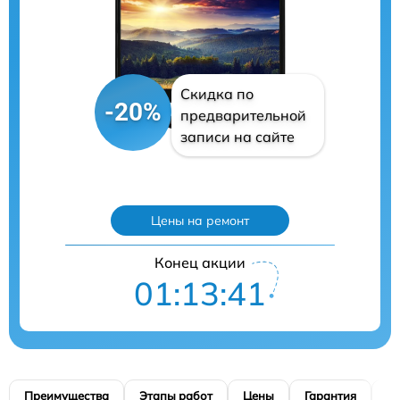
Скидка по
-20%
предварительной
записи на сайте
Цены на ремонт
Конец акции
01:13:40
Преимущества
Этапы работ
Цены
Гарантия
М