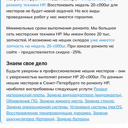
ремонту техники HP
. Восстановить модель 20-c000ur для
мастеров не будет новой задачей. На все виды
проведенных работ у нас имеется гарантия.
Минимальные сроки выполнения ремонта. Мы большая
сеть мастерских техники HP. Мы имеем более 20 тыс.
запчастей. И возможно на наших складах
уже имеется
запчасть на модель 20-c000ur
. При заказе ремонта на
сайте - предоставляется скидка -25%.
Знаем свое дело
Будьте уверены в профессионализме наших мастеров - они
с уверенностью выполнят ремонт HP 20-c000ur. По данным
наших мастеров в Санкт-Петербурге по ремонту HP,
наиболее востребованы следующие услуги:
Ремонт
материнской платы
,
Замена видеоадаптера (видеокарты)
,
Обновление ПО
,
Замена южного моста
,
Замена стекла
,
Замена операционной системы
,
Установка системы macOS
,
Восстановление токопроводящих дорожек
,
Замена
аккумулятора (батареи)
,
Замена батареи
.