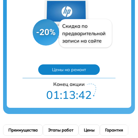
Скидка по
-20%
предварительной
записи на сайте
Цены на ремонт
Конец акции
01:13:41
Преимущества
Этапы работ
Цены
Гарантия
М