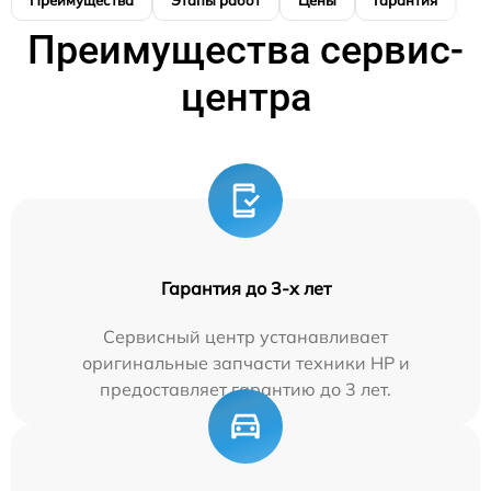
Преимущества
Этапы работ
Цены
Гарантия
М
Преимущества сервис-
центра
Гарантия до 3-х лет
Сервисный центр устанавливает
оригинальные запчасти техники HP и
предоставляет гарантию до 3 лет.