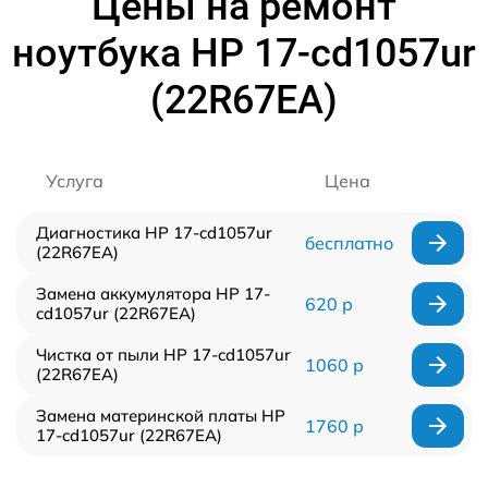
Цены на ремонт
ноутбука HP 17-cd1057ur
(22R67EA)
Услуга
Цена
Диагностика HP 17-cd1057ur
бесплатно
(22R67EA)
Замена аккумулятора HP 17-
620 р
cd1057ur (22R67EA)
Чистка от пыли HP 17-cd1057ur
1060 р
(22R67EA)
Замена материнской платы HP
1760 р
17-cd1057ur (22R67EA)