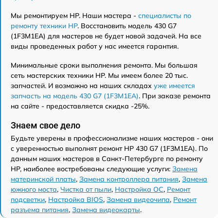
Мы ремонтируем HP. Наши мастера -
специалисты по
ремонту техники HP
. Восстановить модель 430 G7
(1F3M1EA) для мастеров не будет новой задачей. На все
виды проведенных работ у нас имеется гарантия.
Минимальные сроки выполнения ремонта. Мы большая
сеть мастерских техники HP. Мы имеем более 20 тыс.
запчастей. И возможно на наших складах
уже имеется
запчасть на модель 430 G7 (1F3M1EA)
. При заказе ремонта
на сайте - предоставляется скидка -25%.
Знаем свое дело
Будьте уверены в профессионализме наших мастеров - они
с уверенностью выполнят ремонт HP 430 G7 (1F3M1EA). По
данным наших мастеров в Санкт-Петербурге по ремонту
HP, наиболее востребованы следующие услуги:
Замена
материнской платы
,
Замена контроллера питания
,
Замена
южного моста
,
Чистка от пыли
,
Настройка ОС
,
Ремонт
подсветки
,
Настройка BIOS
,
Замена видеочипа
,
Ремонт
разъема питания
,
Замена видеокарты
.