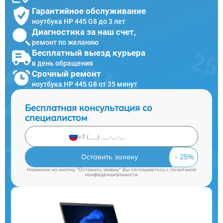
Гарантийное обслуживание
ноутбука HP 445 G8 до 3 лет
Диагностика за наш счет,
ремонт по желанию
Бесплатный выезд курьера
в день обращения
Срочный ремонт
ноутбука HP 445 G8 от 35 минут
Бесплатная консультация со
специалистом
Оставить заявку
Нажимая на кнопку "Оставить заявку" Вы соглашаетесь c
политикой
конфиденциальности