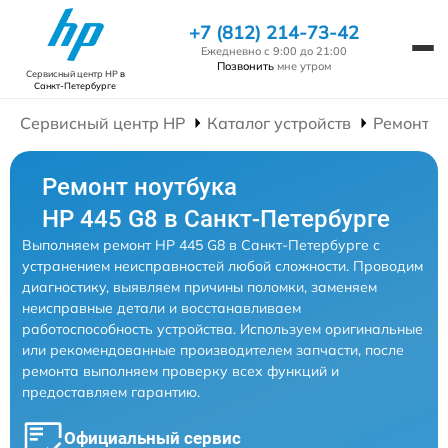
+7 (812) 214-73-42
Ежедневно с 9:00 до 21:00
Позвонить
мне утром
Сервисный центр HP
в
Санкт-Петербурге
Сервисный центр HP
Каталог устройств
Ремонт Н
Ремонт ноутбука
HP 445 G8 в Санкт-Петербурге
Выполняем ремонт HP 445 G8 в Санкт-Петербурге с
устранением неисправностей любой сложности. Проводим
диагностику, выявляем причины поломки, заменяем
неисправные детали и восстанавливаем
работоспособность устройства. Используем оригинальные
или рекомендованные производителем запчасти, после
ремонта выполняем проверку всех функций и
предоставляем гарантию.
Официальный сервис