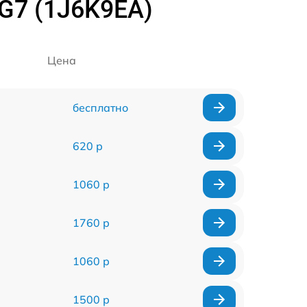
G7 (1J6K9EA)
Цена
бесплатно
620 р
1060 р
1760 р
1060 р
1500 р