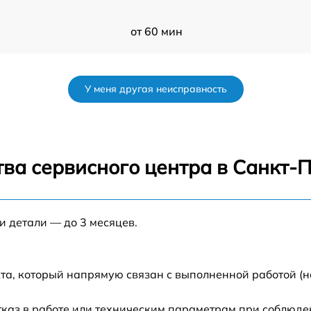
от 60 мин
7
от 50 мин
У меня другая неисправность
от 120 мин
G7
от 70 мин
ва сервисного центра в Санкт-
от 80 мин
и детали — до 3 месяцев.
от 60 мин
от 60 мин
та, который напрямую связан с выполненной работой (н
от 80 мин
каз в работе или техническим параметрам при соблюде