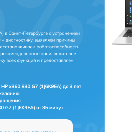
) в Санкт-Петербурге с устранением
м диагностику, выявляем причины
восстанавливаем работоспособность
и рекомендованные производителем
рку всех функций и предоставляем
 HP x360 830 G7 (1J6K9EA) до 3 лет
 желанию
бращения
0 G7 (1J6K9EA) от 35 минут