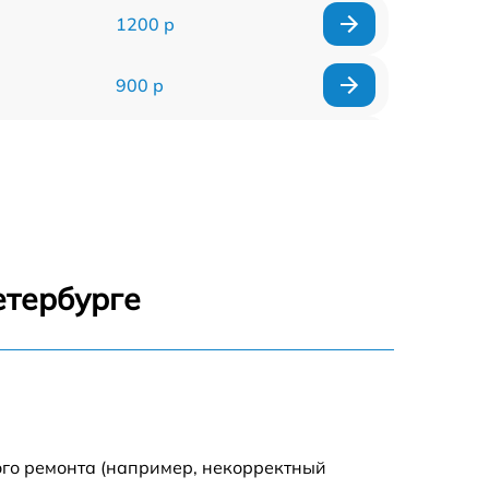
1200 р
900 р
1700 р
1200 р
2200 р
етербурге
2500 р
1500 р
800 р
ого ремонта (например, некорректный