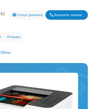
-42
Статус ремонта
Заказать звонок
ы
Отзывы
 150nw