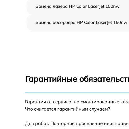
Замена лазера HP Color LaserJet 150nw
Замена абсорбера HP Color LaserJet 150nw
Ремонт автоподатчика HP Color LaserJet
150nw
Замена тормозной площадки HP Color
LaserJet 150nw
Замена термопленки HP Color LaserJet 150
Гарантийные обязательст
Замена печки HP Color LaserJet 150nw
Замена печатной головки HP Color LaserJet
Гарантия от сервиса: на смонтированные ко
150nw
Что считается гарантийным случаем?
Замена каретки HP Color LaserJet 150nw
Для работ: Повторное проявление неисправн