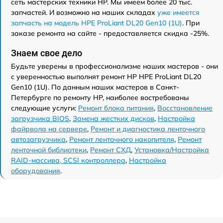
сеть мастерских техники HP. Мы имеем более 20 тыс.
запчастей. И возможно на наших складах
уже имеется
запчасть на модель HPE ProLiant DL20 Gen10 (1U)
. При
заказе ремонта на сайте - предоставляется скидка -25%.
Знаем свое дело
Будьте уверены в профессионализме наших мастеров - они
с уверенностью выполнят ремонт HP HPE ProLiant DL20
Gen10 (1U). По данным наших мастеров в Санкт-
Петербурге по ремонту HP, наиболее востребованы
следующие услуги:
Ремонт блока питания
,
Восстановление
загрузчика BIOS
,
Замена жестких дисков
,
Настройка
файрвола на сервере
,
Ремонт и диагностика ленточного
автозагрузчика
,
Ремонт ленточного накопителя
,
Ремонт
ленточной библиотеки
,
Ремонт СХД
,
Установка/Настройка
RAID-массива, SCSI контроллера
,
Настройка
оборудования
.