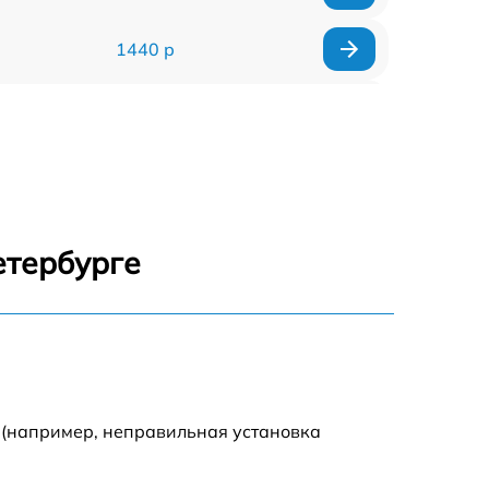
1440 р
1920 р
1440 р
1440 р
етербурге
1920 р
4500 р
4000 р
 (например, неправильная установка
3200 р