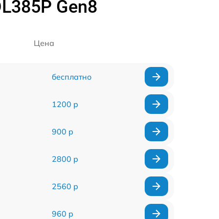
DL385P Gen8
Цена
бесплатно
1200 р
900 р
2800 р
2560 р
960 р