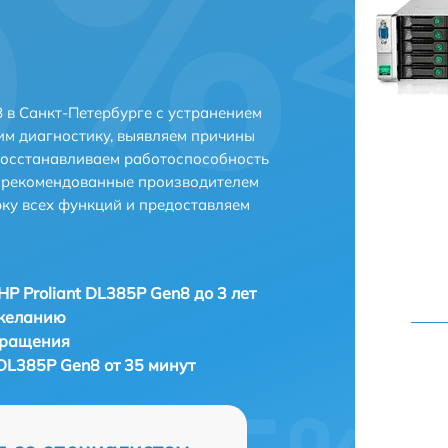
 в Санкт-Петербурге с устранением
м диагностику, выявляем причины
восстанавливаем работоспособность
и рекомендованные производителем
рку всех функций и предоставляем
HP Proliant DL385P Gen8 до 3 лет
 желанию
бращения
 DL385P Gen8 от 35 минут