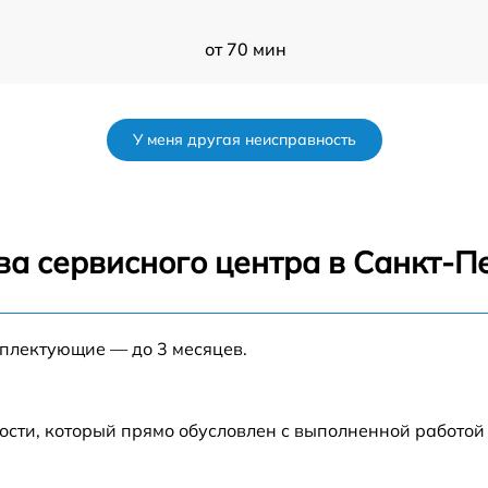
от 70 мин
от 60 мин
У меня другая неисправность
P
от 90 мин
от 70 мин
ва сервисного центра в Санкт-П
nt
от 90 мин
мплектующие — до 3 месяцев.
от 100 мин
от 80 мин
ости, который прямо обусловлен с выполненной работой
от 70 мин