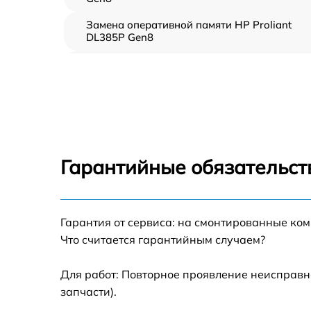
Замена оперативной памяти HP Proliant
DL385P Gen8
Прошивка BIOS HP Proliant DL385P Gen8
Замена северного моста HP Proliant DL385
Gen8
Установка/Настройка RAID-массива, SCSI
контроллера HP Proliant DL385P Gen8
Гарантийные обязательст
Восстановление загрузчика BIOS HP Prolia
DL385P Gen8
Гарантия от сервиса: на смонтированные ко
Ремонт СХД HP Proliant DL385P Gen8
Что считается гарантийным случаем?
Ремонт ленточной библиотеки HP Proliant
DL385P Gen8
Для работ: Повторное проявление неисправн
запчасти).
Ремонт ленточного накопителя HP Proliant
DL385P Gen8